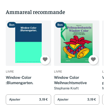
Ammareal recommande
Bon
Bon
T
LIVRE
LIVRE
LIV
Window-Color
Window Color
Wi
:Blumengarten.
Weihnachtsmotive
pei
Stephanie Kraft
Mar
Vér
Ajouter
3,19 €
Ajouter
3,19 €
A