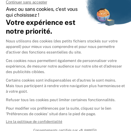
International
🇪🇸
Espagne
🇩🇪
Allemagne
🇮🇹
Italie
Donner vos livres
Ammareal © 2026