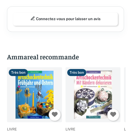
Connectez-vous pour laisser un avis
Ammareal recommande
Très bon
Très bon
T