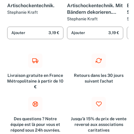
LIVRE
LIVRE
LIV
Artischockentechnik.
Artischockentechnik. Mit
Ba
Bändern dekorieren.
Str
Stephanie Kraft
Tisch- und
Fig
Stephanie Kraft
Ste
Raumschmuck.
Sch
Schachteln
Ajouter
3,19 €
Ajouter
3,19 €
A
Livraison gratuite en France
Retours dans les 30 jours
Métropolitaine à partir de 10
suivant l'achat
€
Des questions ? Notre
Jusqu'à 15% du prix de vente
équipe est là pour vous et
reversé aux associations