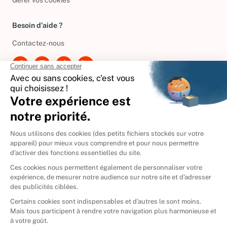
Gérer vos cookies
Besoin d'aide ?
Contactez-nous
International
🇪🇸
Espagne
🇩🇪
Allemagne
🇮🇹
Italie
Donner vos livres