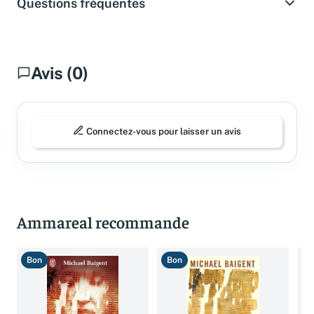
Questions fréquentes
Avis (0)
Connectez-vous pour laisser un avis
Ammareal recommande
Bon
Bon
B