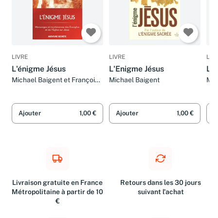
LIVRE
LIVRE
LIV
L'énigme Jésus
L'Enigme Jésus
L'e
Michael Baigent et Françoise
Michael Baigent
Mic
Smith
Smi
Ajouter
1,00 €
Ajouter
1,00 €
A
Livraison gratuite en France
Retours dans les 30 jours
Métropolitaine à partir de 10
suivant l'achat
€