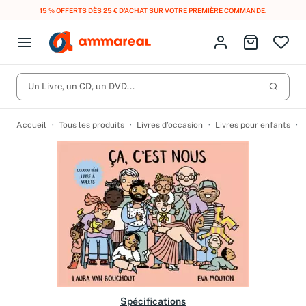
15 % OFFERTS DÈS 25 € D’ACHAT SUR VOTRE PREMIÈRE COMMANDE.
Fermer le menu
Identifiez-vous
Aller au p
Open menu
Livres d’occasion
Lancer 
Un Livre, un CD, un DVD...
CD d'occasion
Produits
Catégories
DVD d'occasion
Accueil
Tous les produits
Livres d’occasion
Livres pour enfants
Vinyles d'occasion
Partitions
Culture à 1 €
Vous n'avez pas trouvé l'article que vous cherchiez ?
Activez les notifications dans votre compte pour être alerté dès
Meilleures ventes
qu'il est en stock.
Nos engagements
Créer une alerte
Spécifications