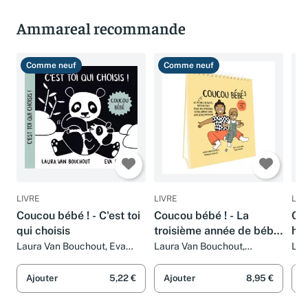
Ammareal recommande
Comme neuf
Comme neuf
C
LIVRE
LIVRE
LIV
Coucou bébé ! - C'est toi
Coucou bébé ! - La
Cou
qui choisis
troisième année de bébé
heu
!
Laura Van Bouchout, Eva
Laura Van Bouchout,
Lau
Mouton et Jean-François
Monique Melotte, Jean-
Mo
Bolland
François Bolland et Eva
Ajouter
5,22 €
Ajouter
8,95 €
A
Mouton