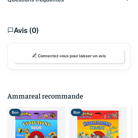
Avis (0)
Connectez-vous pour laisser un avis
Ammareal recommande
Bon
Bon
T