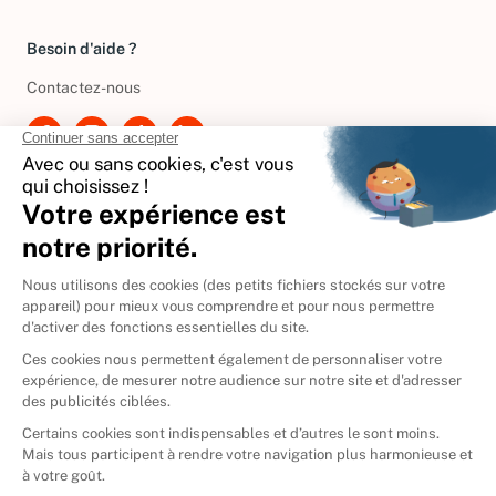
Besoin d'aide ?
Contactez-nous
International
🇪🇸
Espagne
🇩🇪
Allemagne
🇮🇹
Italie
Donner vos livres