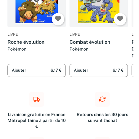
LIVRE
LIVRE
LIV
Roche évolution
Combat évolution
Pok
05 
Pokémon
Pokémon
Po
Ajouter
6,17 €
Ajouter
6,17 €
A
Livraison gratuite en France
Retours dans les 30 jours
Métropolitaine à partir de 10
suivant l'achat
€