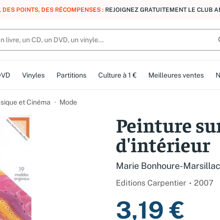
, DES POINTS, DES RÉCOMPENSES :
REJOIGNEZ GRATUITEMENT LE CLUB 
DVD
Vinyles
Partitions
Culture à 1 €
Meilleures ventes
N
usique et Cinéma
Mode
Peinture sur
d'intérieur
Marie Bonhoure-Marsilla
Editions Carpentier
2007
3,19 €