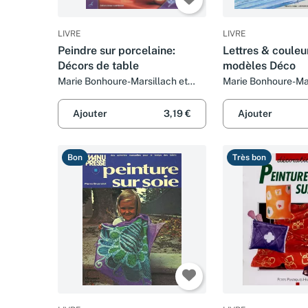
LIVRE
LIVRE
Peindre sur porcelaine:
Lettres & couleu
Décors de table
modèles Déco
Marie Bonhoure-Marsillach et
Marie Bonhoure-Ma
Rémi Dazin
Ajouter
3,19 €
Ajouter
Bon
Très bon