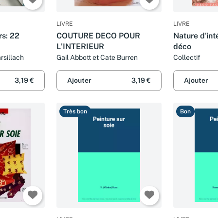
LIVRE
LIVRE
rs: 22
COUTURE DECO POUR
Nature d'inté
L'INTERIEUR
déco
rsillach
Gail Abbott et Cate Burren
Collectif
3,19 €
Ajouter
3,19 €
Ajouter
Très bon
Bon