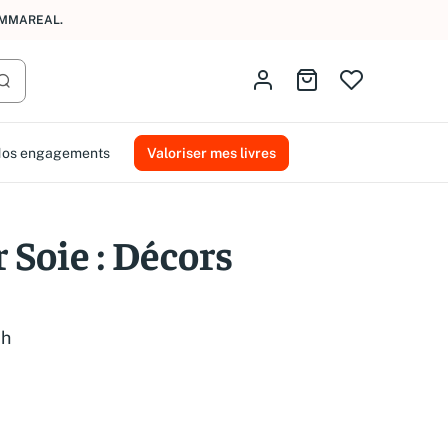
AMMAREAL.
Identifiez-vous
Aller au panier
Lancer la recherche
os engagements
Valoriser mes livres
 Soie : Décors
ch