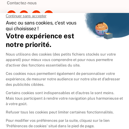
Contactez-nous
International
🇪🇸
Espagne
🇩🇪
Allemagne
🇮🇹
Italie
Donner vos livres