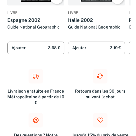
LIVRE
LIVRE
LIV
Espagne 2002
Italie 2002
Pa
Guide National Geographic
Guide National Geographic
Gui
Ajouter
3,68 €
Ajouter
3,19 €
A
Livraison gratuite en France
Retours dans les 30 jours
Métropolitaine à partir de 10
suivant l'achat
€