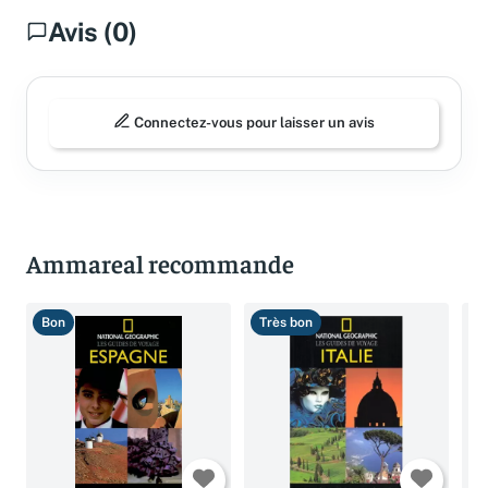
Avis (0)
Connectez-vous pour laisser un avis
Ammareal recommande
Bon
Très bon
T