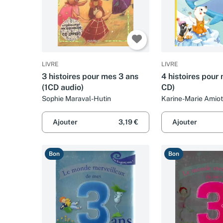
LIVRE
LIVRE
3 histoires pour mes 3 ans
4 histoires pour
(1CD audio)
CD)
Sophie Maraval-Hutin
Karine-Marie Amiot,
Renaud et Marie-A
Ajouter
3,19 €
Ajouter
Bon
Bon