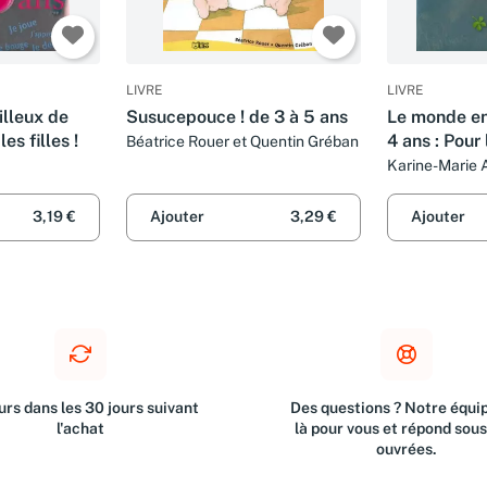
LIVRE
LIVRE
lleux de
Susucepouce ! de 3 à 5 ans
Le monde e
es filles !
4 ans : Pour l
Béatrice Rouer et Quentin Gréban
Karine-Marie 
Delanssay
3,19 €
Ajouter
3,29 €
Ajouter
rs dans les 30 jours suivant
Des questions ? Notre équip
l'achat
là pour vous et répond sou
ouvrées.