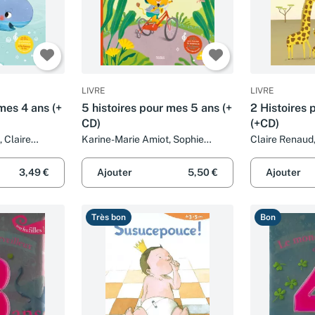
LIVRE
LIVRE
 mes 4 ans (+
5 histoires pour mes 5 ans (+
2 Histoires 
CD)
(+CD)
 Claire
Karine-Marie Amiot, Sophie
Claire Renaud
nge Richermo
Maraval Hutin et Claire Renaud
Grandgirard, 
et Quentin Gr
3,49 €
Ajouter
5,50 €
Ajouter
Très bon
Bon