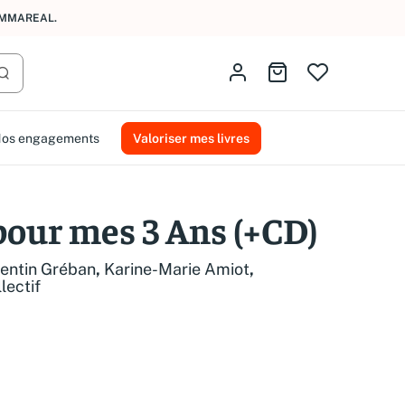
AMMAREAL.
Identifiez-vous
Aller au panier
Lancer la recherche
os engagements
Valoriser mes livres
pour mes 3 Ans (+CD)
entin Gréban
,
Karine-Marie Amiot
,
lectif