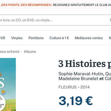
, DES POINTS, DES RÉCOMPENSES :
REJOIGNEZ GRATUITEMENT LE CLUB 
DVD
Vinyles
Partitions
Culture à 1 €
Meilleures ventes
N
 pour enfants
Albums
3 Histoires 
Sophie Maraval-Hutin
,
Qu
Madeleine Brunelet
et
Col
FLEURUS
2014
3,19 €