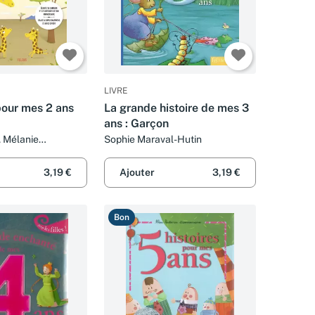
LIVRE
pour mes 2 ans
La grande histoire de mes 3
ans : Garçon
, Mélanie
Sophie Maraval-Hutin
Karine-Marie Amiot
éban
3,19 €
Ajouter
3,19 €
Bon