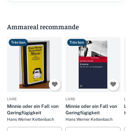
Ammareal recommande
Très bon
Très bon
B
LIVRE
LIVRE
LIV
Minnie oder ein Fall von
Minnie oder ein Fall von
Le 
Geringfügigkeit
Geringfügigkeit
Mart
Man
Hans Werner Kettenbach
Hans Werner Kettenbach