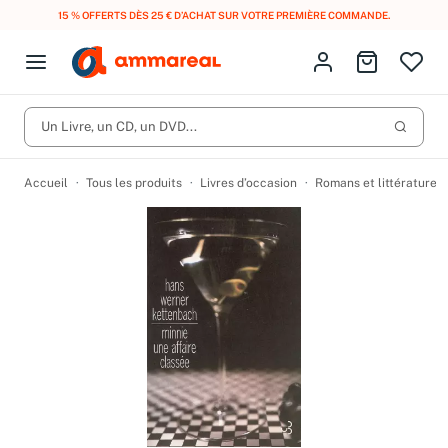
15 % OFFERTS DÈS 25 € D’ACHAT SUR VOTRE PREMIÈRE COMMANDE.
Fermer le menu
Identifiez-vous
Aller au p
Open menu
Livres d’occasion
Lancer 
Un Livre, un CD, un DVD...
CD d'occasion
Produits
Catégories
DVD d'occasion
Accueil
Tous les produits
Livres d’occasion
Romans et littérature
Vinyles d'occasion
Partitions
Culture à 1 €
Vous n'avez pas trouvé l'article que vous cherchiez ?
Activez les notifications dans votre compte pour être alerté dès
Meilleures ventes
qu'il est en stock.
Nos engagements
Créer une alerte