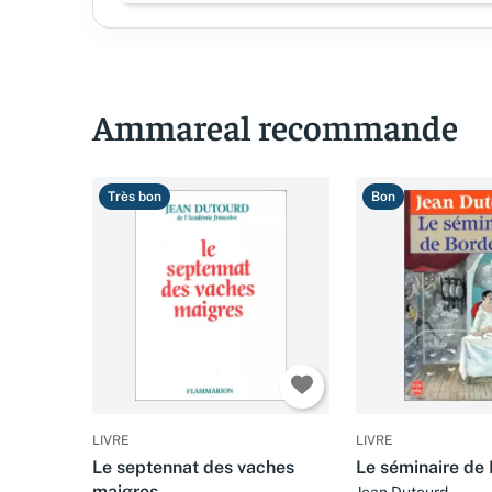
Ammareal recommande
Très bon
Bon
LIVRE
LIVRE
Le septennat des vaches
Le séminaire de
maigres
Jean Dutourd