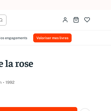
AMMAREAL.
Identifiez-vous
Aller au panier
Lancer la recherche
os engagements
Valoriser mes livres
e la rose
n
1992