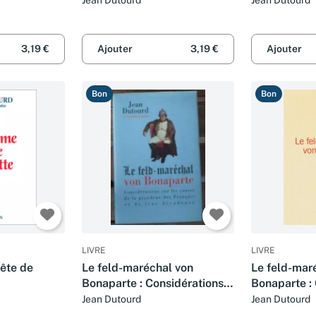
3,19 €
Ajouter
3,19 €
Ajouter
Bon
Bon
LIVRE
LIVRE
tête de
Le feld-maréchal von
Le feld-mar
Bonaparte : Considérations
Bonaparte :
sur les causes de la
sur les caus
Jean Dutourd
Jean Dutourd
grandeur des Français et de
grandeur de