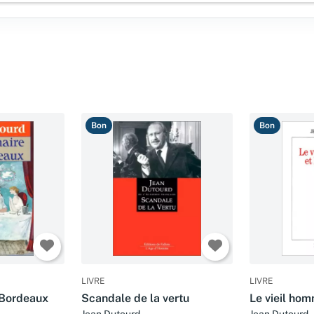
Bon
Bon
LIVRE
LIVRE
 Bordeaux
Scandale de la vertu
Le vieil hom
Jean Dutourd
Jean Dutourd