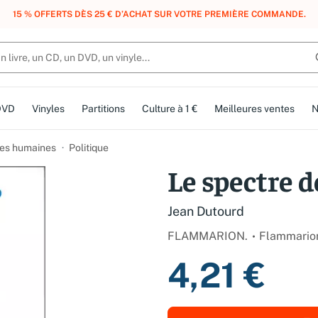
, DES POINTS, DES RÉCOMPENSES :
REJOIGNEZ GRATUITEMENT LE CLUB 
DVD
Vinyles
Partitions
Culture à 1 €
Meilleures ventes
N
es humaines
Politique
Le spectre d
Jean Dutourd
FLAMMARION.
Flammario
4,21 €