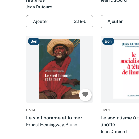
Jean Dutourd
Ajouter
3,19 €
Ajouter
Bon
Bon
LIVRE
LIVRE
Le vieil homme et la mer
Le socialisme à 
linotte
Ernest Hemingway, Bruno
Pilorget et Jean Dutourd
Jean Dutourd