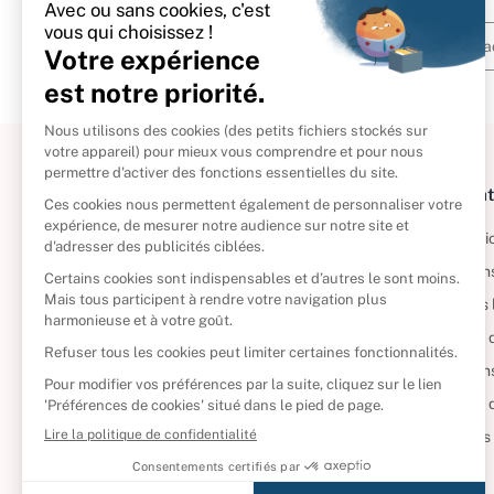
À propos
Informat
Politique de retour
Informatio
Reprendre vos livres
Condition
Qui sommes-nous ?
Mentions 
Foire aux questions
Politique 
Nos engagements
Condition
CD d'occasion
Politique
DVD d'occasion
Gérer vos
Livres d’occasion