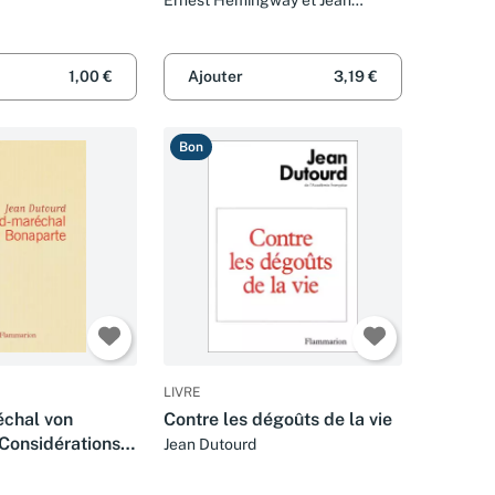
Dutourd
1,00 €
Ajouter
3,19 €
Bon
LIVRE
échal von
Contre les dégoûts de la vie
 Considérations
Jean Dutourd
es de la
s Français et de