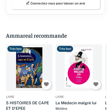
Connectez-vous pour laisser un avis
Ammareal recommande
Très bon
Très bon
T
LIVRE
LIVRE
LIV
5 HISTOIRES DE CAPE
Le Médecin malgré lui
Le 
ET D'EPEE
Molière
Mol