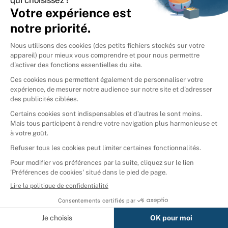
International
🇪🇸
Espagne
🇩🇪
Allemagne
🇮🇹
Italie
Donner vos livres
Ammareal © 2026
Afficher tous les résultats