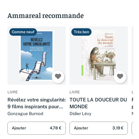
Ammareal recommande
Comme neuf
Très bon
T
LIVRE
LIVRE
LIV
Révélez votre singularité:
TOUTE LA DOUCEUR DU
Fa
9 films inspirants pour
MONDE
pou
oser être soi
têt
Gonzague Burnod
Didier Lévy
Nat
Bo
Ajouter
4,78 €
Ajouter
3,19 €
A