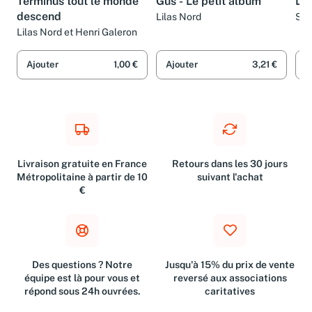
Terminus tout le monde
Gus - Le petit album
La 
descend
Lilas Nord
Sus
Nor
Lilas Nord et Henri Galeron
Ajouter
1,00 €
Ajouter
3,21 €
A
Livraison gratuite en France
Retours dans les 30 jours
Métropolitaine à partir de 10
suivant l'achat
€
Des questions ? Notre
Jusqu'à 15% du prix de vente
équipe est là pour vous et
reversé aux associations
répond sous 24h ouvrées.
caritatives