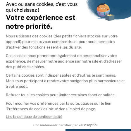
International
🇪🇸
Espagne
🇩🇪
Allemagne
🇮🇹
Italie
Donner vos livres
Ammareal © 2026