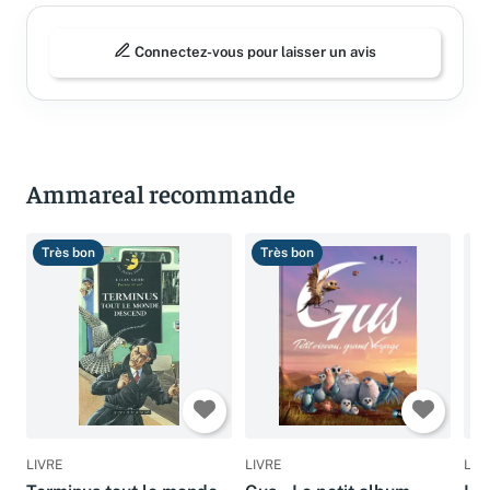
Connectez-vous pour laisser un avis
Ammareal recommande
Très bon
Très bon
B
LIVRE
LIVRE
LIV