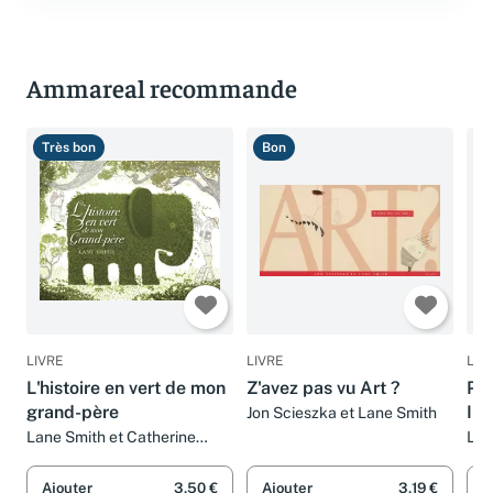
Ammareal recommande
Très bon
Bon
T
LIVRE
LIVRE
LIV
L'histoire en vert de mon
Z'avez pas vu Art ?
Pin
grand-père
Inc
Jon Scieszka et Lane Smith
Lane Smith et Catherine
Lan
Gibert
Phi
Ajouter
3,50 €
Ajouter
3,19 €
A