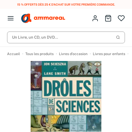
15 % OFFERTS DÈS 25 € D’ACHAT SUR VOTRE PREMIÈRE COMMANDE.
Fermer le menu
Identifiez-vous
Aller au p
Open menu
Livres d’occasion
Lancer 
Un Livre, un CD, un DVD...
CD d'occasion
Produits
Catégories
DVD d'occasion
Accueil
Tous les produits
Livres d’occasion
Livres pour enfants
Vinyles d'occasion
Partitions
Culture à 1 €
Vous n'avez pas trouvé l'article que vous cherchiez ?
Activez les notifications dans votre compte pour être alerté dès
Meilleures ventes
qu'il est en stock.
Nos engagements
Créer une alerte