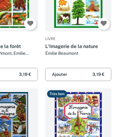
LIVRE
e la forêt
L'Imagerie de la nature
imont, Emilie
Émilie Beaumont
ie-Christine
ernard Alunni
3,19 €
Ajouter
3,19 €
Très bon