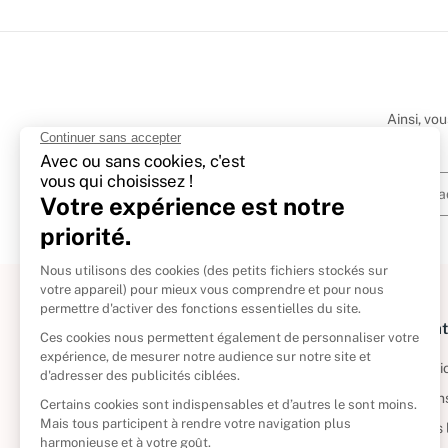
Ainsi, vo
À propos
Informat
Politique de retour
Informatio
Reprendre vos livres
Condition
Qui sommes-nous ?
Mentions 