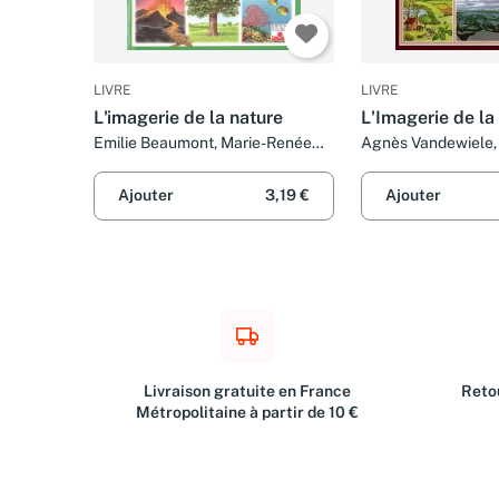
LIVRE
LIVRE
L'imagerie de la nature
L'Imagerie de la
Emilie Beaumont, Marie-Renée
Agnès Vandewiele, 
Guilloret, Bernard Alunni et Marie-
Beaumont, S. Alloy, 
Christine Lemayeur
C. David
Ajouter
3,19 €
Ajouter
Livraison gratuite en France
Retou
Métropolitaine à partir de 10 €