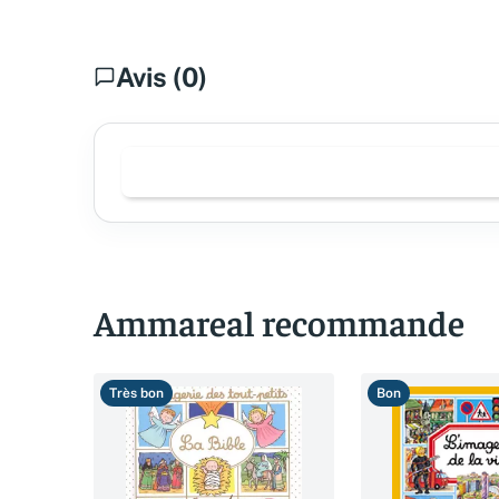
Avis (0)
Ammareal recommande
Très bon
Bon