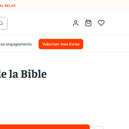
AL RELAY
.
Identifiez-vous
Aller au panier
Lancer la recherche
os engagements
Valoriser mes livres
e la Bible