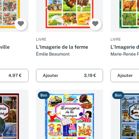
LIVRE
LIVRE
ville
L'Imagerie de la ferme
L'Imagerie d
Émilie Beaumont
Marie-Renée P
Beaumont, Mar
Lemayeur et B
4,97 €
Ajouter
3,19 €
Ajouter
Bon
Bon