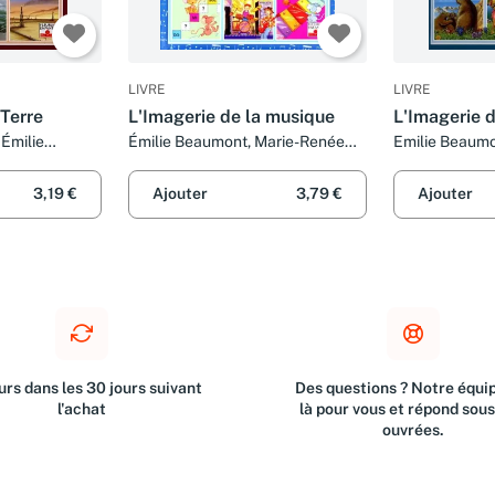
LIVRE
LIVRE
 Terre
L'Imagerie de la musique
L'Imagerie 
Émilie
Émilie Beaumont, Marie-Renée
Emilie Beaumo
F. Guiraud et
Pimont, Colette David, Marie
Lemayeur et B
Vincent et François Ruyer
3,19 €
Ajouter
3,79 €
Ajouter
rs dans les 30 jours suivant
Des questions ? Notre équip
l'achat
là pour vous et répond sou
ouvrées.