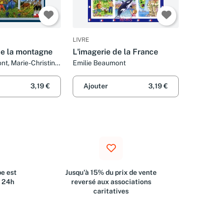
LIVRE
de la montagne
L'imagerie de la France
nt, Marie-Christine
Emilie Beaumont
ernard Alunni
3,19 €
Ajouter
3,19 €
e est
Jusqu'à 15% du prix de vente
s 24h
reversé aux associations
caritatives