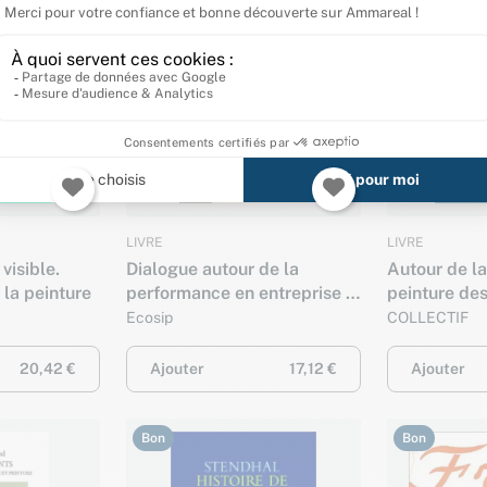
Bon
Très bon
LIVRE
LIVRE
visible.
Dialogue autour de la
Autour de la
la peinture
performance en entreprise :
peinture des
les enjeux
angevines
Ecosip
COLLECTIF
20,42 €
Ajouter
17,12 €
Ajouter
Bon
Bon