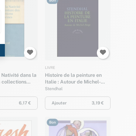
Bon
LIVRE
 Nativité dans la
Histoire de la peinture en
 collections
Italie : Autour de Michel-
Ange
Stendhal
6,17 €
Ajouter
3,19 €
Bon