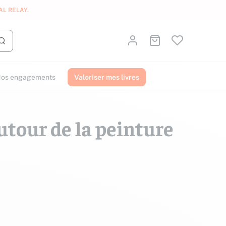
AL RELAY
.
Identifiez-vous
Aller au panier
Lancer la recherche
os engagements
Valoriser mes livres
utour de la peinture