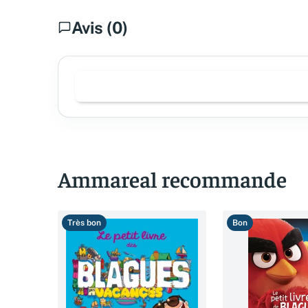
Avis (0)
Ammareal recommande
Très bon
Bon