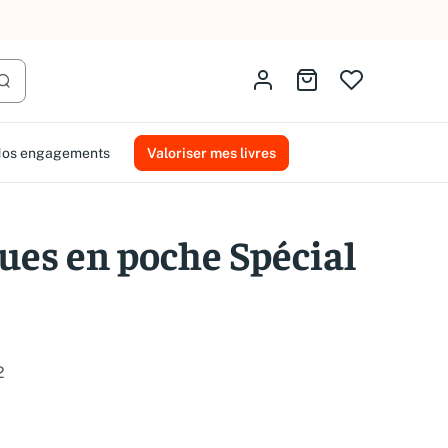
AMMAREAL.
Identifiez-vous
Aller au panier
Lancer la recherche
os engagements
Valoriser mes livres
ues en poche Spécial
2