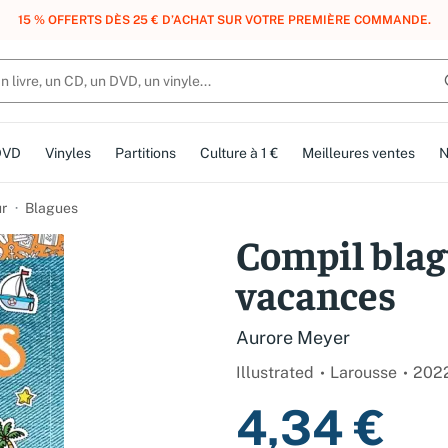
, DES POINTS, DES RÉCOMPENSES :
REJOIGNEZ GRATUITEMENT LE CLUB 
DVD
Vinyles
Partitions
Culture à 1 €
Meilleures ventes
N
r
Blagues
Compil blag
vacances
Aurore Meyer
Illustrated
Larousse
202
4,34 €