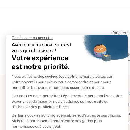
Ainsi, vo
À propos
Informat
Politique de retour
Informatio
Reprendre vos livres
Condition
Qui sommes-nous ?
Mentions 