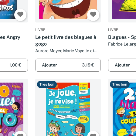
LIVRE
LIVRE
ues Angry
Le petit livre des blagues à
Blagues - S
gogo
Fabrice Lelarg
Aurore Meyer, Marie Voyelle et
Alain Boyer
1,00 €
Ajouter
3,19 €
Ajouter
Très bon
Très bon