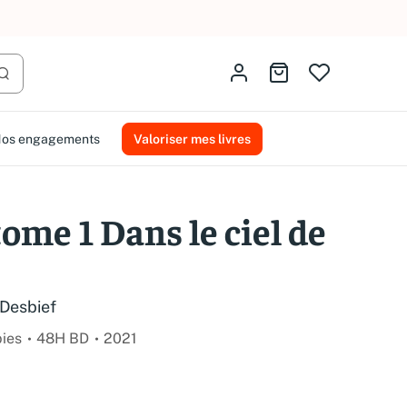
AMMAREAL.
Identifiez-vous
Aller au panier
Lancer la recherche
os engagements
Valoriser mes livres
tome 1 Dans le ciel de
Desbief
pies
48H BD
2021