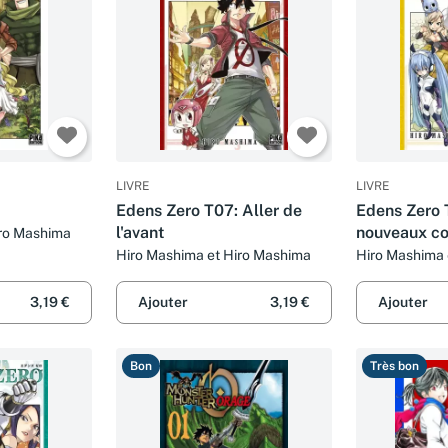
LIVRE
LIVRE
Edens Zero T07: Aller de
Edens Zero 
l'avant
nouveaux c
iro Mashima
Hiro Mashima et Hiro Mashima
Hiro Mashima 
3,19 €
Ajouter
3,19 €
Ajouter
Bon
Très bon