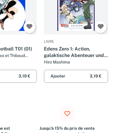
LIVRE
otball T01 (01)
Edens Zero 1: Action,
galaktische Abenteuer und
a et Thibaud
eine blaue Katze | Cooler
Hiro Mashima
Weltraum-Epos vom Fairy
Tail-Zeichner!
3,19 €
Ajouter
3,19 €
e est
Jusqu'à 15% du prix de vente