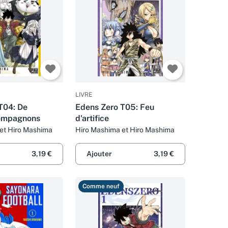
LIVRE
T04: De
Edens Zero T05: Feu
ompagnons
d'artifice
et Hiro Mashima
Hiro Mashima et Hiro Mashima
3,19 €
Ajouter
3,19 €
Comme neuf