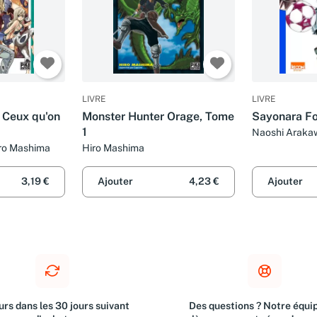
LIVRE
LIVRE
 Ceux qu'on
Monster Hunter Orage, Tome
Sayonara Fo
1
Naoshi Arakaw
Desbief
iro Mashima
Hiro Mashima
3,19 €
Ajouter
4,23 €
Ajouter
rs dans les 30 jours suivant
Des questions ? Notre équip