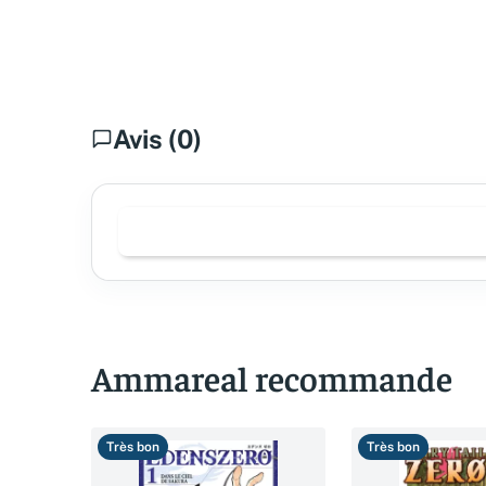
Avis (0)
Ammareal recommande
Très bon
Très bon