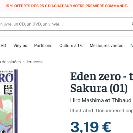
, DES POINTS, DES RÉCOMPENSES :
REJOIGNEZ GRATUITEMENT LE CLUB 
DVD
Vinyles
Partitions
Culture à 1 €
Meilleures ventes
N
 dessinées
Jeunesse
Eden zero - 
Sakura (01)
Hiro Mashima
et
Thibaud 
Illustrated - Unnumbered co
3,19 €