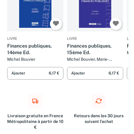
LIVRE
LIVRE
LIV
Finances publiques,
Finances publiques,
Fi
14ème Ed.
15ème Ed.
Mic
Chr
Michel Bouvier
Michel Bouvier, Marie-
Pie
christine Esclassan et Jean-
pierre Lassale
Ajouter
6,17 €
Ajouter
6,17 €
A
Livraison gratuite en France
Retours dans les 30 jours
Métropolitaine à partir de 10
suivant l'achat
€