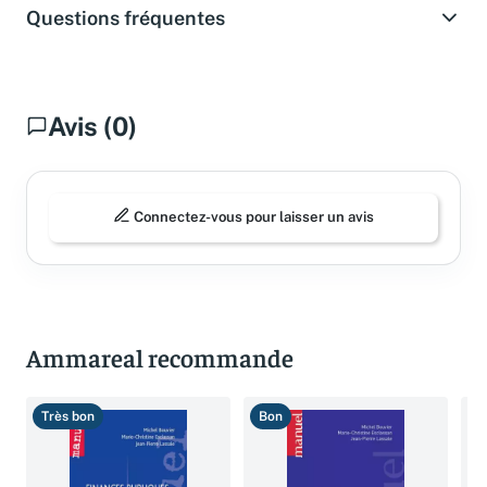
Questions fréquentes
Avis (0)
Connectez-vous pour laisser un avis
Ammareal recommande
Très bon
Bon
B