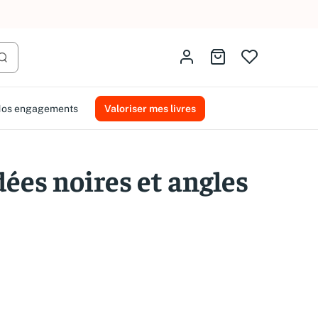
AMMAREAL.
Identifiez-vous
Aller au panier
Lancer la recherche
os engagements
Valoriser mes livres
ées noires et angles