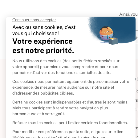
Ainsi, vo
À propos
Informat
Politique de retour
Informatio
Reprendre vos livres
Condition
Qui sommes-nous ?
Mentions 
Foire aux questions
Politique 
Nos engagements
Condition
CD d'occasion
Politique