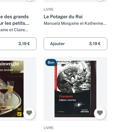
LIVRE
e des grands
Le Potager du Roi
ur les petits
Manuela Morgaine et Katherine
Baxter
uvard et Ricochet
ine et Claire
3,19 €
Ajouter
3,19 €
Bon
LIVRE