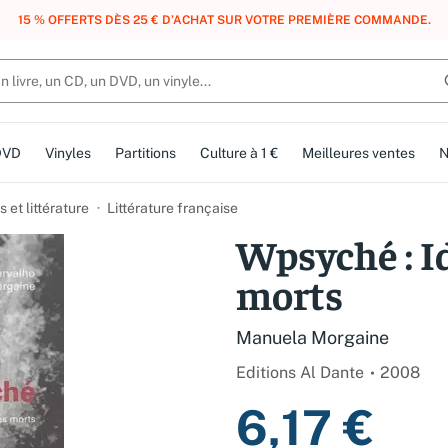
, DES POINTS, DES RÉCOMPENSES :
REJOIGNEZ GRATUITEMENT LE CLUB 
DVD
Vinyles
Partitions
Culture à 1 €
Meilleures ventes
N
et littérature
Littérature française
Wpsyché : Id
morts
Manuela Morgaine
Editions Al Dante
2008
6,17 €