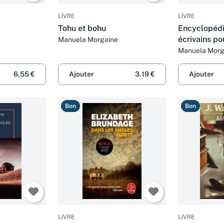
LIVRE
LIVRE
Tohu et bohu
Encyclopédi
écrivains po
Manuela Morgaine
lecteurs : B
Manuela Morga
Dubois
6,55 €
Ajouter
3,19 €
Ajouter
Bon
Bon
LIVRE
LIVRE