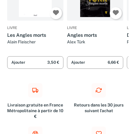
LIVRE
LIVRE
LIV
Les Angles morts
Angles morts
Des
Alain Fleischer
Alex Türk
Pet
Ajouter
3,50 €
Ajouter
6,66 €
A
Livraison gratuite en France
Retours dans les 30 jours
Métropolitaine à partir de 10
suivant l'achat
€