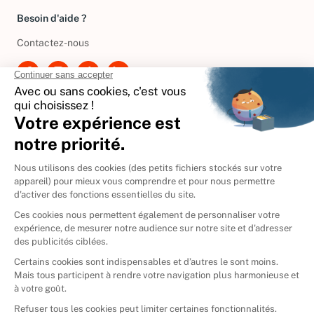
Besoin d'aide ?
Contactez-nous
International
🇪🇸
Espagne
🇩🇪
Allemagne
🇮🇹
Italie
Donner vos livres