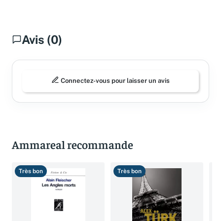
Avis (0)
Connectez-vous pour laisser un avis
Ammareal recommande
Très bon
Très bon
B