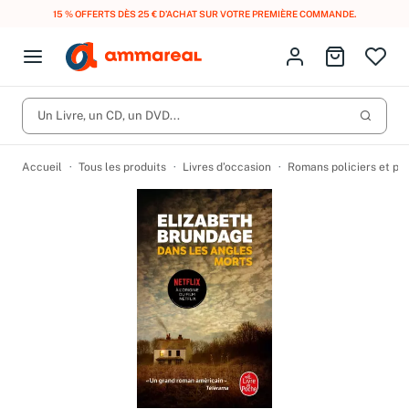
15 % OFFERTS DÈS 25 € D’ACHAT SUR VOTRE PREMIÈRE COMMANDE.
Fermer le menu
Identifiez-vous
Aller au p
Open menu
Livres d’occasion
Lancer 
Un Livre, un CD, un DVD...
CD d'occasion
Produits
Catégories
DVD d'occasion
Accueil
Tous les produits
Livres d’occasion
Romans policiers et po
Vinyles d'occasion
Partitions
Culture à 1 €
Vous n'avez pas trouvé l'article que vous cherchiez ?
Activez les notifications dans votre compte pour être alerté dès
Meilleures ventes
qu'il est en stock.
Nos engagements
Créer une alerte