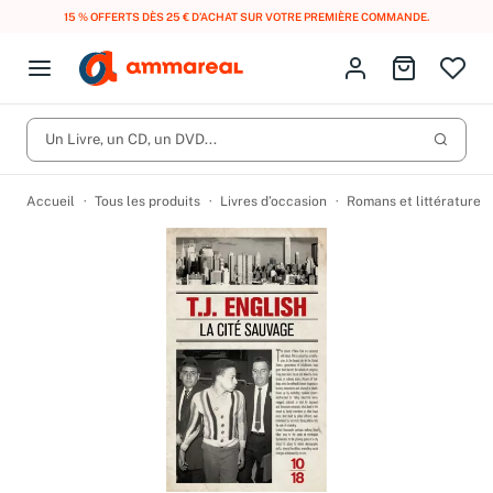
15 % OFFERTS DÈS 25 € D’ACHAT SUR VOTRE PREMIÈRE COMMANDE.
Fermer le menu
Identifiez-vous
Aller au p
Open menu
Livres d’occasion
Lancer 
Un Livre, un CD, un DVD...
CD d'occasion
Produits
Catégories
DVD d'occasion
Accueil
Tous les produits
Livres d’occasion
Romans et littérature
Vinyles d'occasion
Partitions
Culture à 1 €
Vous n'avez pas trouvé l'article que vous cherchiez ?
Activez les notifications dans votre compte pour être alerté dès
Meilleures ventes
qu'il est en stock.
Nos engagements
Créer une alerte