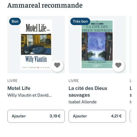
Ammareal recommande
Bon
Très bon
B
LIVRE
LIVRE
LIV
Motel Life
La cité des Dieux
La 
sauvages
sa
Willy Vlautin et David
Fauquemberg
Isabel Allende
Isa
Ajouter
3,19 €
Ajouter
4,21 €
A