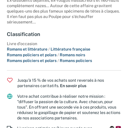
Ex-dissidents déjantés, ex-Yougos massacreurs et néo-nazis
complètement nazes... Autour de cette affaire gravitent
quelques-uns des plus fameux spécimens de têtes à claques.
Il n'en faut pas plus au Poulpe pour s'échauffer
sérieusement...
Classification
Livre d'occasion
Romans et littérature
/
Littérature française
Romans policiers et polars
/
Romans noirs
Romans policiers et polars
/
Romans policiers
Jusqu'à 15 % de vos achats sont reversés à nos
partenaires caritatifs.
En savoir plus
Votre achat contribue à réaliser notre mission :
"diffuser la passion de la culture. Avec chacun, pour
tous". En offrant une seconde vie à ces produits, vous
réduisez le gaspillage de papier et soutenez les actions
de nos associations partenaires.