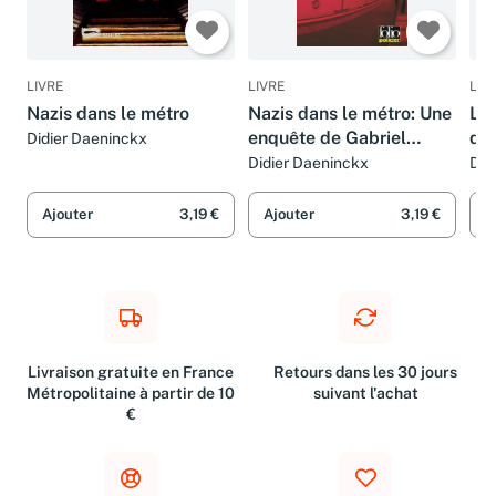
LIVRE
LIVRE
LIV
Nazis dans le métro
Nazis dans le métro: Une
Le 
enquête de Gabriel
de 
Didier Daeninckx
Lecouvreur, dit le Poulpe
Po
Didier Daeninckx
Did
Des
Her
Ajouter
3,19 €
Ajouter
3,19 €
A
Nic
Livraison gratuite en France
Retours dans les 30 jours
Métropolitaine à partir de 10
suivant l'achat
€