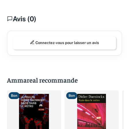
Avis (0)
Connectez-vous pour laisser un avis
Ammareal recommande
Bon
Bon
B