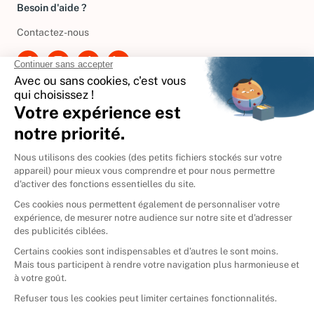
Besoin d'aide ?
Contactez-nous
International
🇪🇸
Espagne
🇩🇪
Allemagne
🇮🇹
Italie
Donner vos livres