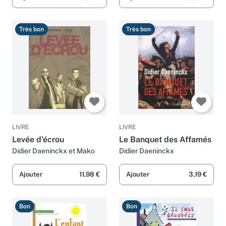
Pascal Merigeau
Très bon
Très bon
LIVRE
LIVRE
Levée d'écrou
Le Banquet des Affamés
Didier Daeninckx et Mako
Didier Daeninckx
Ajouter
11,98 €
Ajouter
3,19 €
Bon
Bon