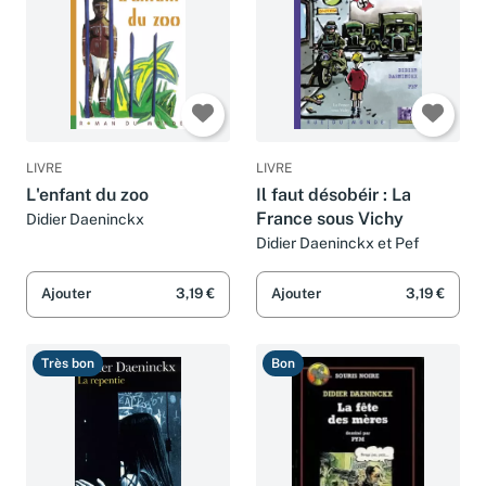
LIVRE
LIVRE
L'enfant du zoo
Il faut désobéir : La
France sous Vichy
Didier Daeninckx
Didier Daeninckx et Pef
Ajouter
3,19 €
Ajouter
3,19 €
Très bon
Bon