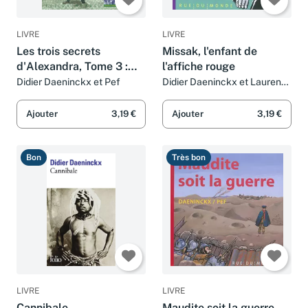
LIVRE
LIVRE
Les trois secrets
Missak, l'enfant de
d'Alexandra, Tome 3 :
l'affiche rouge
Viva la liberté !
Didier Daeninckx et Pef
Didier Daeninckx et Laurent
Corvaisier
Ajouter
3,19 €
Ajouter
3,19 €
Bon
Très bon
LIVRE
LIVRE
Cannibale
Maudite soit la guerre