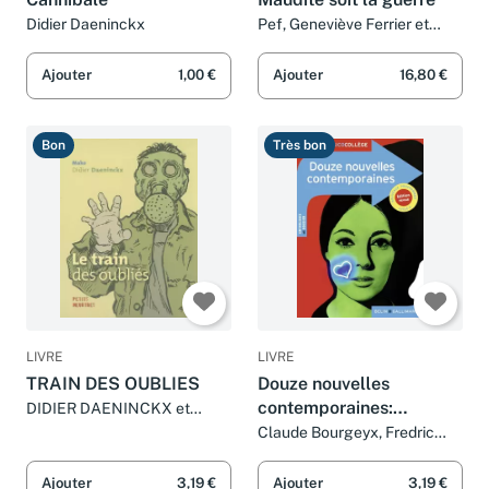
Didier Daeninckx
Pef, Geneviève Ferrier et
Didier Daeninckx
Ajouter
1,00 €
Ajouter
16,80 €
Bon
Très bon
LIVRE
LIVRE
TRAIN DES OUBLIES
Douze nouvelles
contemporaines:
DIDIER DAENINCKX et
MAKO
Nouvelle édition
Claude Bourgeyx, Fredric
Brown, Dino Buzzati, Didier
Daeninckx, Romain Gary et
Ajouter
3,19 €
Ajouter
3,19 €