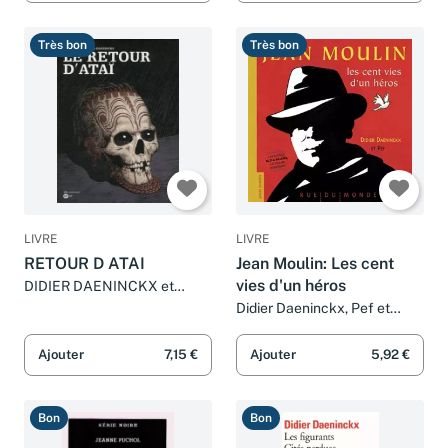
Très bon
Très bon
LIVRE
LIVRE
RETOUR D ATAI
Jean Moulin: Les cent
vies d'un héros
DIDIER DAENINCKX et
EMMANUEL REUZE
Didier Daeninckx, Pef et
Geneviève Ferrier
Ajouter
7,15 €
Ajouter
5,92 €
Bon
Bon