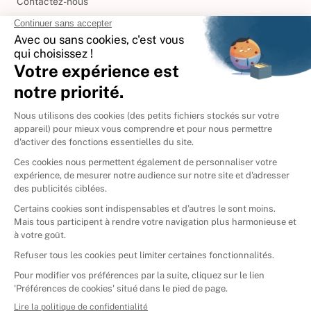
Contactez-nous
International
🇪🇸
Espagne
🇩🇪
Allemagne
🇮🇹
Italie
Donner vos livres