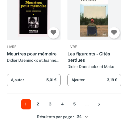
LIVRE
LIVRE
Meurtres pour mémoire
Les figurants - Cités
perdues
Didier Daeninckx et Jeanne
Puchol
Didier Daeninckx et Mako
Ajouter
5,01 €
Ajouter
3,19 €
1
2
3
4
5
...
Suivant
Résultats par page :