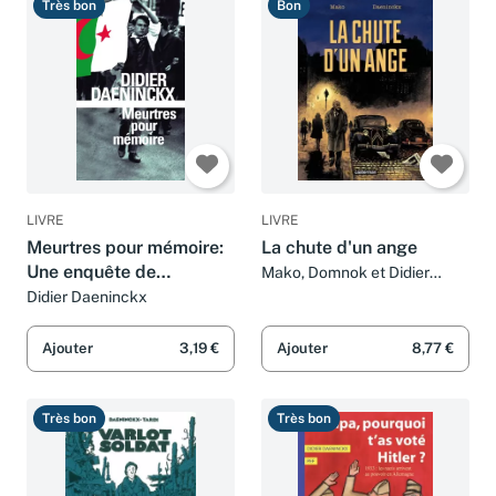
Très bon
Bon
LIVRE
LIVRE
Meurtres pour mémoire:
La chute d'un ange
Une enquête de
Mako, Domnok et Didier
Daeninckx
l'inspecteur Cadin
Didier Daeninckx
Ajouter
3,19 €
Ajouter
8,77 €
Très bon
Très bon