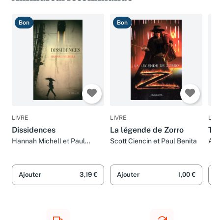
Bon
Bon
B
LIVRE
LIVRE
LIV
Dissidences
La légende de Zorro
Th
Hannah Michell et Paul
Scott Ciencin et Paul Benita
And
Benita
Ajouter
3,19 €
Ajouter
1,00 €
A