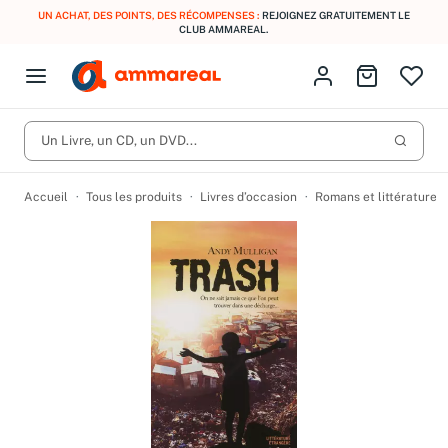
UN ACHAT, DES POINTS, DES RÉCOMPENSES :
REJOIGNEZ GRATUITEMENT LE
CLUB AMMAREAL.
Fermer le menu
Identifiez-vous
Aller au p
Open menu
Livres d’occasion
Lancer 
CD d'occasion
Un Livre, un CD, un DVD...
Produits
Catégories
DVD d'occasion
Accueil
Tous les produits
Livres d’occasion
Romans et littérature
Vinyles d'occasion
Partitions
Culture à 1 €
Vous n'avez pas trouvé l'article que vous cherchiez ?
Activez les notifications dans votre compte pour être alerté dès
Meilleures ventes
qu'il est en stock.
Nos engagements
Créer une alerte