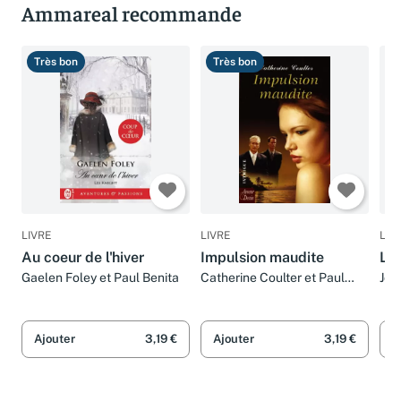
Ammareal recommande
Très bon
Très bon
T
LIVRE
LIVRE
LIV
Au coeur de l'hiver
Impulsion maudite
Lo
Gaelen Foley et Paul Benita
Catherine Coulter et Paul
Joh
Benita
Ben
Ajouter
3,19 €
Ajouter
3,19 €
A