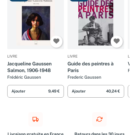
Très bon
Très bon
T
LIVRE
LIVRE
LIV
Jacqueline Gaussen
Guide des peintres à
Vis
Salmon, 1906-1948
Paris
Fré
Frédéric Gaussen
Frederic Gaussen
Ajouter
9,49 €
Ajouter
40,24 €
A