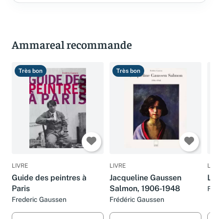
Ammareal recommande
Très bon
Très bon
T
LIVRE
LIVRE
LIV
Guide des peintres à
Jacqueline Gaussen
Le
Paris
Salmon, 1906-1948
Fré
Frederic Gaussen
Frédéric Gaussen