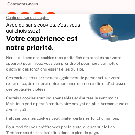
Contactez-nous
International
🇪🇸
Espagne
🇩🇪
Allemagne
🇮🇹
Italie
Donner vos livres