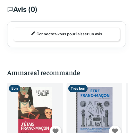
Avis (0)
Connectez-vous pour laisser un avis
Ammareal recommande
Bon
Très bon
B