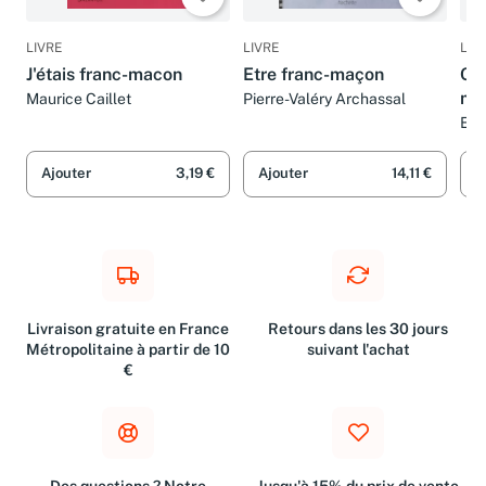
LIVRE
LIVRE
LIV
J'étais franc-macon
Etre franc-maçon
Qui
ma
Maurice Caillet
Pierre-Valéry Archassal
Em
Ajouter
3,19 €
Ajouter
14,11 €
A
Livraison gratuite en France
Retours dans les 30 jours
Métropolitaine à partir de 10
suivant l'achat
€
Des questions ? Notre
Jusqu'à 15% du prix de vente