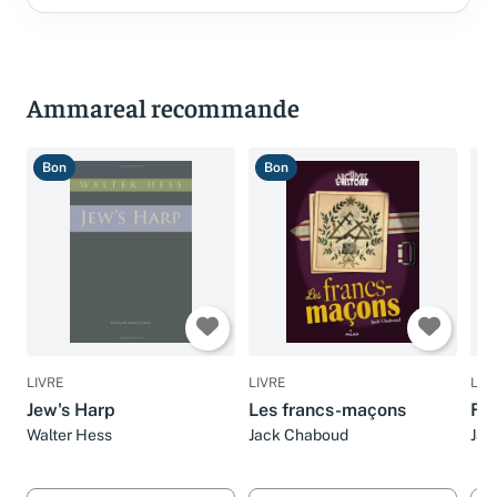
Ammareal recommande
Bon
Bon
B
LIVRE
LIVRE
LIV
Jew's Harp
Les francs-maçons
Fra
Walter Hess
Jack Chaboud
Jac