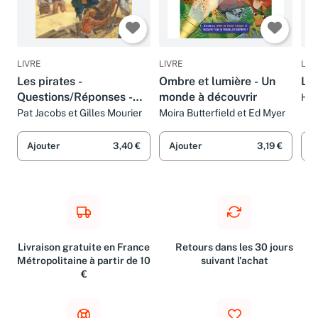
LIVRE
LIVRE
LIV
Les pirates -
Ombre et lumière - Un
Le
Questions/Réponses -
monde à découvrir
Han
Gil
doc dès 7 ans (32)
Pat Jacobs et Gilles Mourier
Moira Butterfield et Ed Myer
Ajouter
3,40 €
Ajouter
3,19 €
A
Livraison gratuite en France
Retours dans les 30 jours
Métropolitaine à partir de 10
suivant l'achat
€