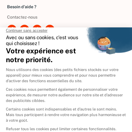
Besoin d'aide ?
Contactez-nous
International
🇪🇸
Espagne
🇩🇪
Allemagne
🇮🇹
Italie
Donner vos livres