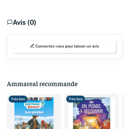
Avis (0)
Connectez-vous pour laisser un avis
Ammareal recommande
Très bon
Très bon
T