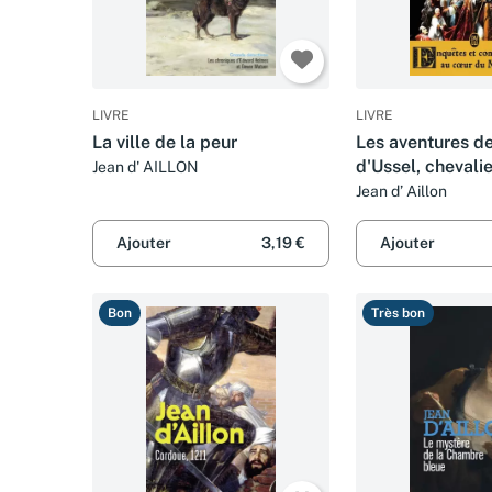
LIVRE
LIVRE
La ville de la peur
Les aventures d
d'Ussel, chevalie
Jean d' AILLON
troubadour, 5 : 
Jean d’ Aillon
La jeunesse de 
d'Ussel
Ajouter
3,19 €
Ajouter
Bon
Très bon