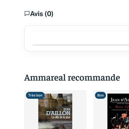
Avis (0)
Ammareal recommande
Très bon
Bon