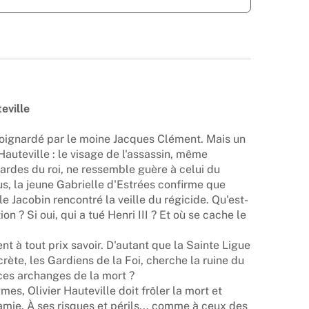
eville
t poignardé par le moine Jacques Clément. Mais un
 Hauteville : le visage de l'assassin, même
ardes du roi, ne ressemble guère à celui du
us, la jeune Gabrielle d'Estrées confirme que
e Jacobin rencontré la veille du régicide. Qu'est-
tion ? Si oui, qui a tué Henri III ? Et où se cache le
nt à tout prix savoir. D'autant que la Sainte Ligue
crète, les Gardiens de la Foi, cherche la ruine du
ces archanges de la mort ?
es, Olivier Hauteville doit frôler la mort et
famie. À ses risques et périls... comme à ceux des