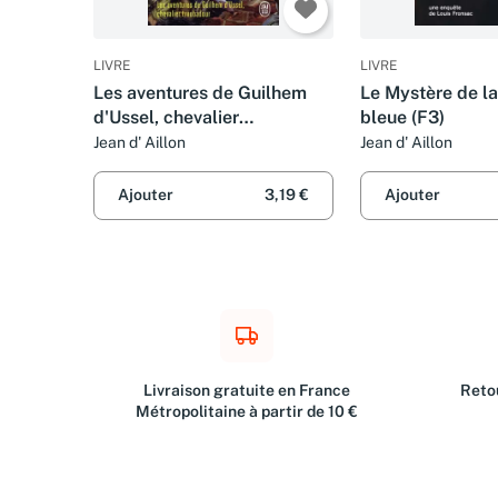
LIVRE
LIVRE
Les aventures de Guilhem
Le Mystère de l
d'Ussel, chevalier
bleue (F3)
troubadour - Cordoue, 1211
Jean d' Aillon
Jean d' Aillon
Ajouter
3,19 €
Ajouter
Livraison gratuite en France
Retou
Métropolitaine à partir de 10 €