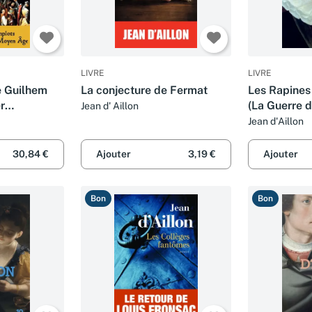
LIVRE
LIVRE
e Guilhem
La conjecture de Fermat
Les Rapines
r
(La Guerre d
Jean d' Aillon
Rome, 1202:
Tome 1)
Jean d'Aillon
Guilhem
30,84 €
Ajouter
3,19 €
Ajouter
Bon
Bon