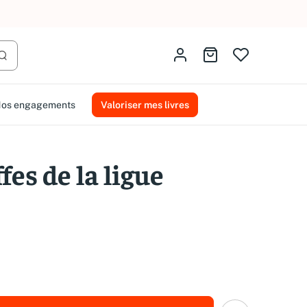
AMMAREAL.
Identifiez-vous
Aller au panier
Lancer la recherche
os engagements
Valoriser mes livres
fes de la ligue