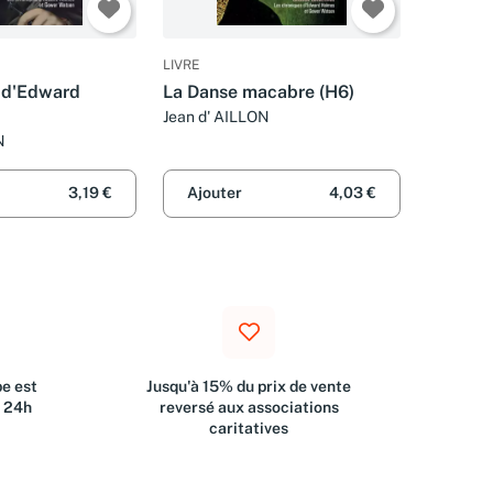
LIVRE
s d'Edward
La Danse macabre (H6)
Jean d' AILLON
N
3,19 €
Ajouter
4,03 €
e est
Jusqu'à 15% du prix de vente
s 24h
reversé aux associations
caritatives