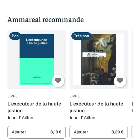
Ammareal recommande
Bon
Très bon
T
LIVRE
LIVRE
LIV
L'exécuteur de la haute
L'exécuteur de la haute
La 
justice
justice
Jea
Jean d' Aillon
Jean d' Aillon
Ajouter
3,19 €
Ajouter
3,20 €
A