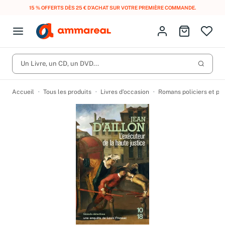
15 % OFFERTS DÈS 25 € D’ACHAT SUR VOTRE PREMIÈRE COMMANDE.
Fermer le menu
Identifiez-vous
Aller au p
Open menu
Livres d’occasion
Lancer 
Un Livre, un CD, un DVD...
CD d'occasion
Produits
Catégories
DVD d'occasion
Accueil
Tous les produits
Livres d’occasion
Romans policiers et po
Vinyles d'occasion
Partitions
Culture à 1 €
Vous n'avez pas trouvé l'article que vous cherchiez ?
Activez les notifications dans votre compte pour être alerté dès
Meilleures ventes
qu'il est en stock.
Nos engagements
Créer une alerte