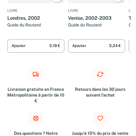
LIVRE
LIVRE
LIV
Londres, 2002
Venise, 2002-2003
To
Guide du Routard
Guide du Routard
Gui
Ajouter
3,19 €
Ajouter
3,24 €
A
Livraison gratuite en France
Retours dans les 30 jours
Métropolitaine à partir de 10
suivant l'achat
€