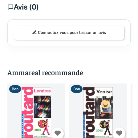
Avis (0)
Connectez-vous pour laisser un avis
Ammareal recommande
Bon
Bon
T