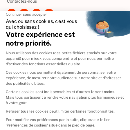
Contactez-nous
International
🇪🇸
Espagne
🇩🇪
Allemagne
🇮🇹
Italie
Donner vos livres