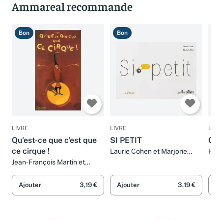
Ammareal recommande
Bon
Bon
B
LIVRE
LIVRE
LIV
Qu'est-ce que c'est que
SI PETIT
Qu'
ce cirque !
Laurie Cohen et Marjorie
Ho
Béal
Jean-François Martin et
Hubert Ben Kemoun
Ajouter
3,19 €
Ajouter
3,19 €
A