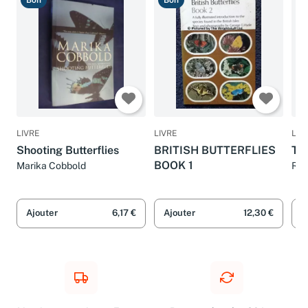
Bon
Bon
B
LIVRE
LIVRE
LIV
Shooting Butterflies
BRITISH BUTTERFLIES
The
BOOK 1
Marika Cobbold
Rac
Ajouter
6,17 €
Ajouter
12,30 €
A