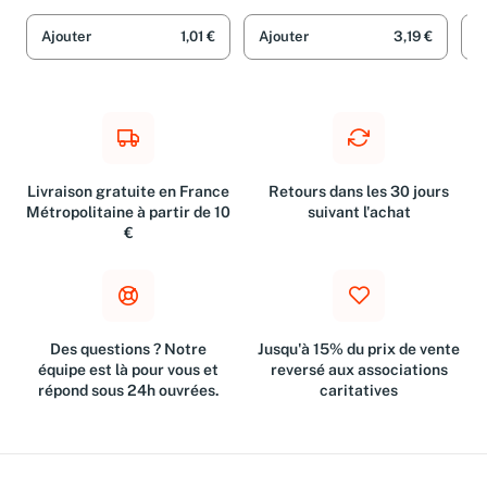
de 
Laurence du Tilly et Yves
Mariages Frères et Yves
Lau
Bagros
Bagros
Bag
su
Ajouter
1,01 €
Ajouter
3,19 €
A
Livraison gratuite en France
Retours dans les 30 jours
Métropolitaine à partir de 10
suivant l'achat
€
Des questions ? Notre
Jusqu'à 15% du prix de vente
équipe est là pour vous et
reversé aux associations
répond sous 24h ouvrées.
caritatives