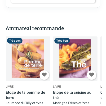
Connectez-vous pour laisser un avis
Ammareal recommande
Très bon
Très bon
T
LIVRE
LIVRE
LIV
Eloge de la pomme de
Eloge de la cuisine au
Cra
terre
thé
tar