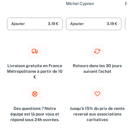
Michel Cyprien
Bas
Dér
Ajouter
3,19 €
Ajouter
3,19 €
A
Livraison gratuite en France
Retours dans les 30 jours
Métropolitaine à partir de 10
suivant l'achat
€
Des questions ? Notre
Jusqu'à 15% du prix de vente
équipe est là pour vous et
reversé aux associations
répond sous 24h ouvrées.
caritatives