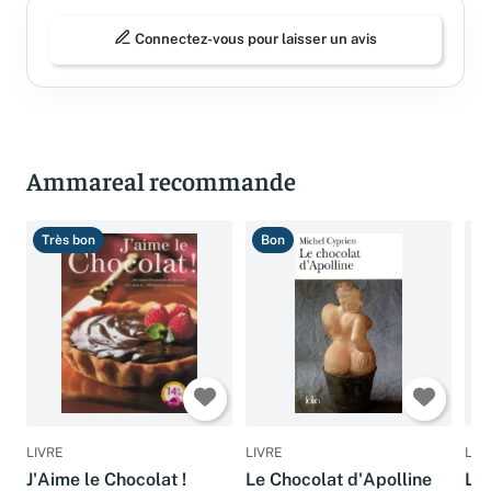
Connectez-vous pour laisser un avis
Ammareal recommande
Très bon
Bon
T
LIVRE
LIVRE
LIV
J'Aime le Chocolat !
Le Chocolat d'Apolline
Le