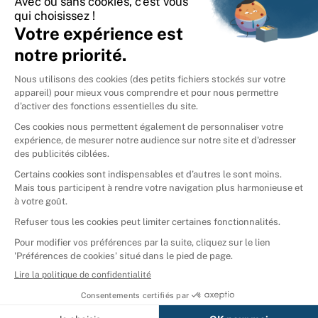
International
🇪🇸
Espagne
🇩🇪
Allemagne
🇮🇹
Italie
Donner vos livres
Ammareal © 2026