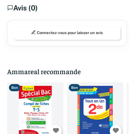
Avis (0)
Connectez-vous pour laisser un avis
Ammareal recommande
Bon
Bon
T