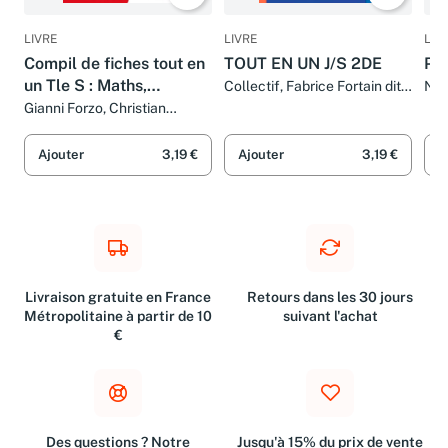
LIVRE
LIVRE
LIV
Compil de fiches tout en
TOUT EN UN J/S 2DE
Phy
un Tle S : Maths,
Collectif, Fabrice Fortain dit
Nic
Fortin, Christian Mariaud,
Physique-chimie, SVT,
Gianni Forzo, Christian
Michelle Folco et Emilie
Mariaud, Michelle Folco,
Philosophie, Histoire-
Detouillon
David Chabin et Collectif
géo, Anglais
Ajouter
3,19 €
Ajouter
3,19 €
A
Livraison gratuite en France
Retours dans les 30 jours
Métropolitaine à partir de 10
suivant l'achat
€