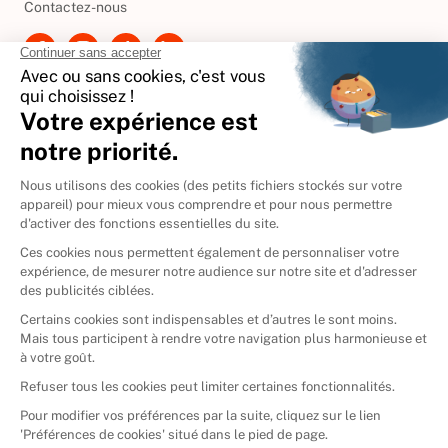
Contactez-nous
International
🇪🇸
Espagne
🇩🇪
Allemagne
🇮🇹
Italie
Donner vos livres