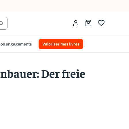
AMMAREAL.
Identifiez-vous
Aller au panier
Lancer la recherche
os engagements
Valoriser mes livres
nbauer: Der freie