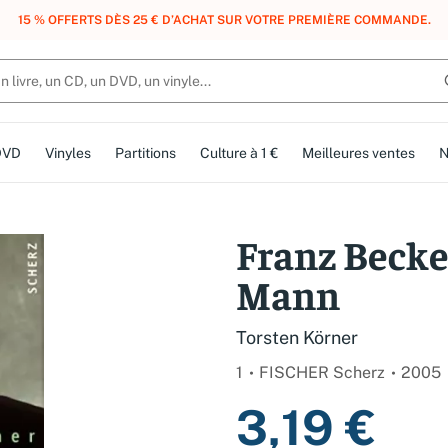
, DES POINTS, DES RÉCOMPENSES :
REJOIGNEZ GRATUITEMENT LE CLUB 
DVD
Vinyles
Partitions
Culture à 1 €
Meilleures ventes
N
Franz Becke
Mann
Torsten Körner
1
FISCHER Scherz
2005
3,19 €