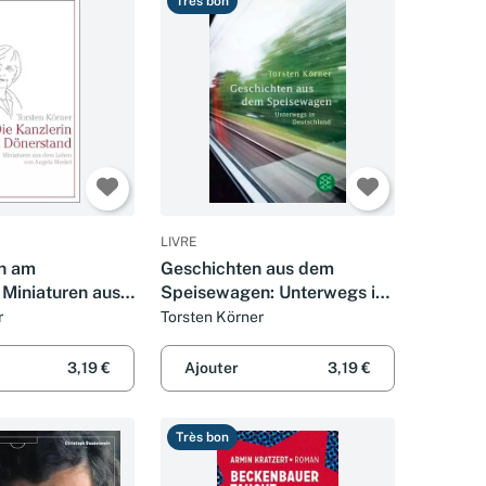
Très bon
LIVRE
in am
Geschichten aus dem
 Miniaturen aus
Speisewagen: Unterwegs in
von Angela
Deutschland
r
Torsten Körner
3,19 €
Ajouter
3,19 €
Très bon