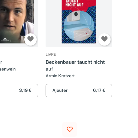
LIVRE
r
Beckenbauer taucht nicht
auf
usenwein
Armin Kratzert
3,19 €
Ajouter
6,17 €