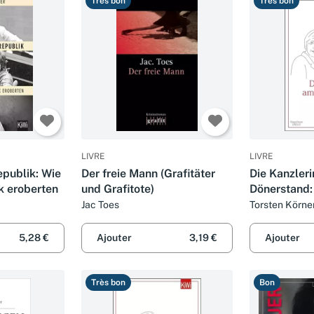
Très bon
Très bon
LIVRE
LIVRE
epublik: Wie
Der freie Mann (Grafitäter
Die Kanzler
ik eroberten
und Grafitote)
Dönerstand:
dem Leben 
Jac Toes
Torsten Körne
Merkel
5,28 €
Ajouter
3,19 €
Ajouter
Très bon
Bon