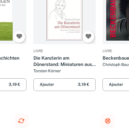
LIVRE
LIVRE
schichten
Die Kanzlerin am
Beckenbaue
Dönerstand: Miniaturen aus
Christoph Ba
dem Leben von Angela
Torsten Körner
Merkel
3,19 €
Ajouter
3,19 €
Ajouter