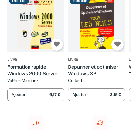
Très bon
Très bon
B
LIVRE
LIVRE
LIV
Formation rapide
Dépanner et optimiser
Win
Windows 2000 Server
Windows XP
Tob
Valérie Martinez
Collectif
Ajouter
6,17 €
Ajouter
3,19 €
A