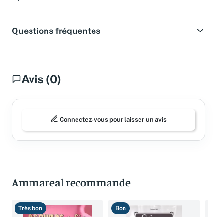
Questions fréquentes
Avis (0)
Connectez-vous pour laisser un avis
Ammareal recommande
Très bon
Bon
T