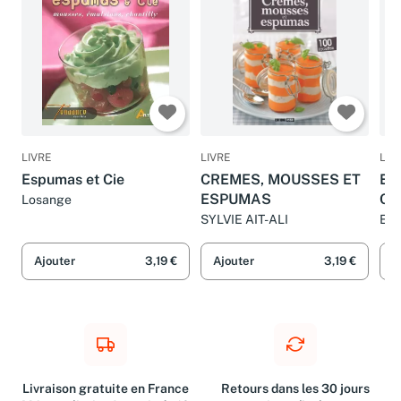
LIVRE
LIVRE
LIV
Espumas et Cie
CREMES, MOUSSES ET
Es
ESPUMAS
Cha
Losange
SYLVIE AIT-ALI
Elc
Ajouter
3,19 €
Ajouter
3,19 €
A
Livraison gratuite en France
Retours dans les 30 jours