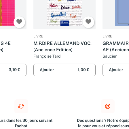
LIVRE
LIVRE
IS 4E
M.P.DIRE ALLEMAND VOC.
GRAMMAIR
n)
(Ancienne Edition)
AE (Ancien
Françoise Tard
Saucier
3,19 €
Ajouter
1,00 €
Ajouter
rs dans les 30 jours suivant
Des questions ? Notre équip
l'achat
là pour vous et répond sou