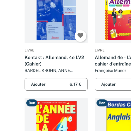
LIVRE
LIVRE
Kontakt : Allemand, 4e LV2
Allemand 4e - LV
(Cahier)
cahier d'entraîn
révision
BARDEL KROHN, ANNE
Françoise Munoz
CASSAGNE-BROCKMEIER,
EMMA SCHWABEDISSEN,
Ajouter
6,17 €
Ajouter
ANNIE SEMAL-LEBLEU et
GABRIELE SOLLFRANK-
DESHUSSES
Bon
Bon