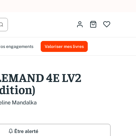
AMMAREAL.
Identifiez-vous
Aller au panier
Lancer la recherche
os engagements
Valoriser mes livres
LLEMAND 4E LV2
dition)
eline Mandalka
Être alerté