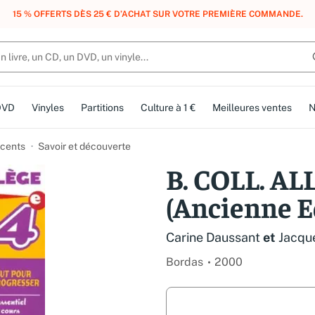
, DES POINTS, DES RÉCOMPENSES :
REJOIGNEZ GRATUITEMENT LE CLUB 
DVD
Vinyles
Partitions
Culture à 1 €
Meilleures ventes
N
cents
Savoir et découverte
B. COLL. A
(Ancienne E
Carine Daussant
et
Jacqu
Bordas
2000