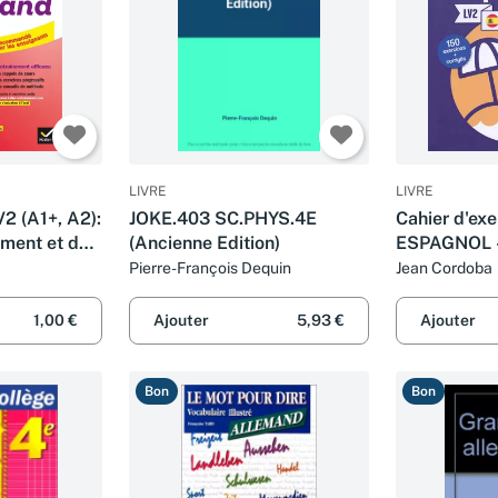
LIVRE
LIVRE
2 (A1+, A2):
JOKE.403 SC.PHYS.4E
Cahier d'exe
ement et de
(Ancienne Edition)
ESPAGNOL - 
de 4e - LV2
Pierre-François Dequin
Jean Cordoba
1,00 €
Ajouter
5,93 €
Ajouter
Bon
Bon