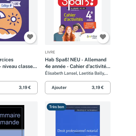
LIVRE
rcices
Hab Spaß! NEU - Allemand
niveau classe
4e année - Cahier d'activités
- Edition 2018
Élisabeth Lansel, Laetitia Bally,
Sibylle Camhaji et Charlotte
Courtois
3,19 €
Ajouter
3,19 €
Très bon