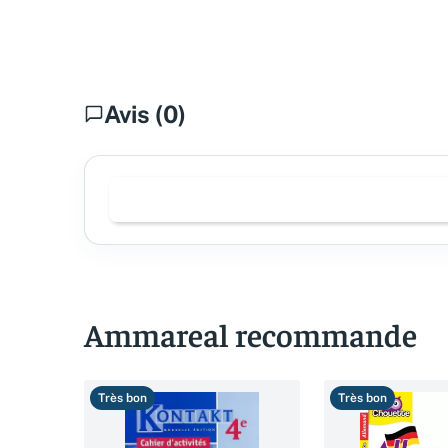
Avis (0)
Ammareal recommande
Très bon
Très bon