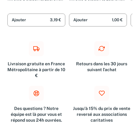
Garrigues, Nelly Millioud,
Garrigues, Anne Morth, Nelly
Gar
Anne Morth et Collectif
Millioud et Collectif
Ann
Ajouter
3,19 €
Ajouter
1,00 €
A
Livraison gratuite en France
Retours dans les 30 jours
Métropolitaine à partir de 10
suivant l'achat
€
Des questions ? Notre
Jusqu'à 15% du prix de vente
équipe est là pour vous et
reversé aux associations
répond sous 24h ouvrées.
caritatives