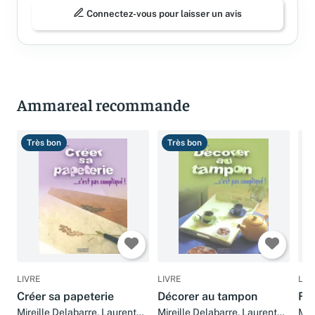
Connectez-vous pour laisser un avis
Ammareal recommande
Très bon
Très bon
T
LIVRE
LIVRE
LIV
Créer sa papeterie
Décorer au tampon
Fai
Mireille Delabarre, Laurent
Mireille Delabarre, Laurent
Mir