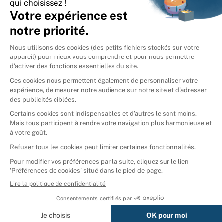
International
🇪🇸
Espagne
🇩🇪
Allemagne
🇮🇹
Italie
Donner vos livres
Ammareal © 2026
Afficher tous les résultats