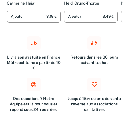
Badezimmer
Ideen
Han
Ki
Catherine Haig
Heidi Grund-Thorpe
Kri
Ajouter
3,19 €
Ajouter
3,49 €
A
Livraison gratuite en France
Retours dans les 30 jours
Métropolitaine à partir de 10
suivant l'achat
€
Des questions ? Notre
Jusqu'à 15% du prix de vente
équipe est là pour vous et
reversé aux associations
répond sous 24h ouvrées.
caritatives