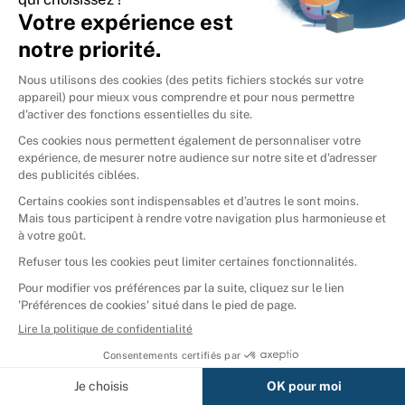
International
🇪🇸
Espagne
🇩🇪
Allemagne
🇮🇹
Italie
Donner vos livres
Ammareal © 2026
Afficher tous les résultats