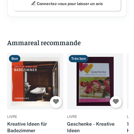
Connectez-vous pour laisser un avis
Ammareal recommande
Bon
Très bon
T
LIVRE
LIVRE
LIV
Kreative Ideen für
Geschenke - Kreative
10