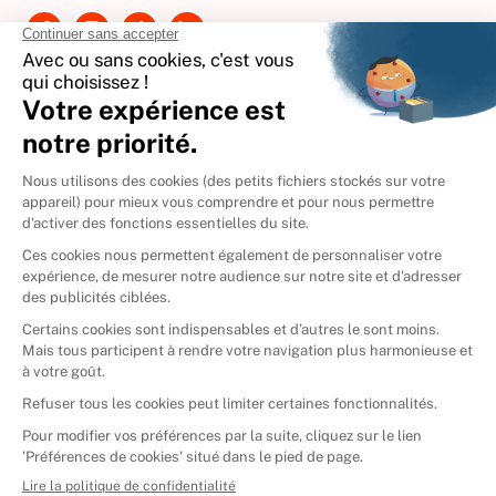
International
🇪🇸
Espagne
🇩🇪
Allemagne
🇮🇹
Italie
Donner vos livres