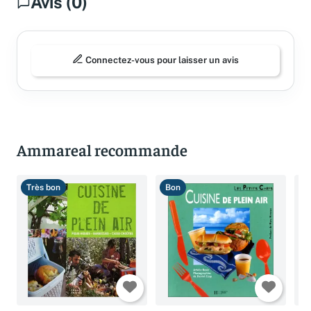
Avis (0)
Connectez-vous pour laisser un avis
Ammareal recommande
Très bon
Bon
T