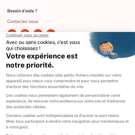
Besoin d'aide ?
Contactez-nous
International
🇪🇸
Espagne
🇩🇪
Allemagne
🇮🇹
Italie
Donner vos livres