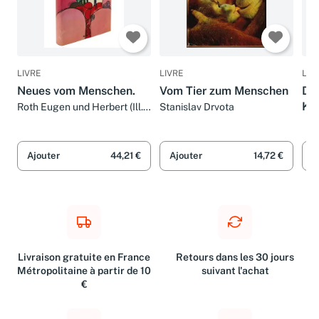
LIVRE
LIVRE
LIV
Neues vom Menschen.
Vom Tier zum Menschen
Di
Kr
Roth Eugen und Herbert (Ill.)
Stanislav Drvota
Lentz
Da
(Ge
Ajouter
44,21 €
Ajouter
14,72 €
A
Livraison gratuite en France
Retours dans les 30 jours
Métropolitaine à partir de 10
suivant l'achat
€