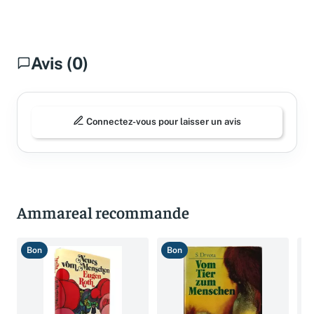
Avis (0)
Connectez-vous pour laisser un avis
Ammareal recommande
Bon
Bon
B