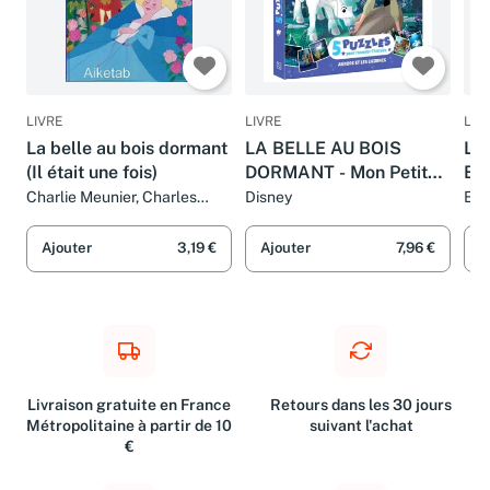
LIVRE
LIVRE
LIV
La belle au bois dormant
LA BELLE AU BOIS
L'h
(Il était une fois)
DORMANT - Mon Petit
Bel
Livre Puzzle - 5 puzzles
MO
Charlie Meunier, Charles
Disney
Emm
Perrault et Van Gool
Dis
9 pièces - DISNEY
PRINCESSES: Aurore et
Ajouter
3,19 €
Ajouter
7,96 €
A
les licornes
Livraison gratuite en France
Retours dans les 30 jours
Métropolitaine à partir de 10
suivant l'achat
€