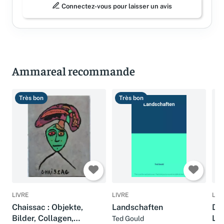
Connectez-vous pour laisser un avis
Ammareal recommande
Très bon
Très bon
T
LIVRE
LIVRE
LIV
Chaissac : Objekte,
Landschaften
Deu
Bilder, Collagen,
La
Ted Gould