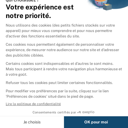
International
🇪🇸
Espagne
🇩🇪
Allemagne
🇮🇹
Italie
Donner vos livres
Ammareal © 2026
Afficher tous les résultats