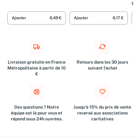
Gouachen, Zeichnungen
Me
Ber
Fot
Ajouter
6,49 €
Ajouter
6,17 €
A
Livraison gratuite en France
Retours dans les 30 jours
Métropolitaine à partir de 10
suivant l'achat
€
Des questions ? Notre
Jusqu'à 15% du prix de vente
équipe est là pour vous et
reversé aux associations
répond sous 24h ouvrées.
caritatives