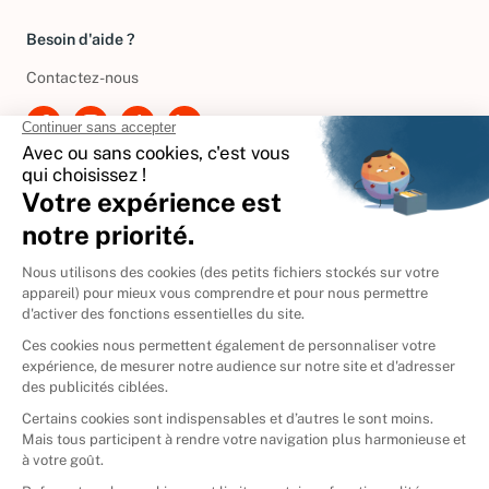
Besoin d'aide ?
Contactez-nous
International
🇪🇸
Espagne
🇩🇪
Allemagne
🇮🇹
Italie
Donner vos livres