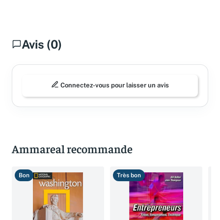
Avis (0)
Connectez-vous pour laisser un avis
Ammareal recommande
Bon
Très bon
B