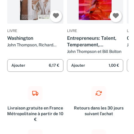
LIVRE
LIVRE
LIV
Washington
Entrepreneurs: Talent,
Cos
Temperament,
John Thompson, Richard
Joh
Nowitz et Elsa Le Hen
Rac
Technique
John Thompson et Bill Bolton
Th
Ajouter
6,17 €
Ajouter
1,00 €
A
Livraison gratuite en France
Retours dans les 30 jours
Métropolitaine à partir de 10
suivant l'achat
€